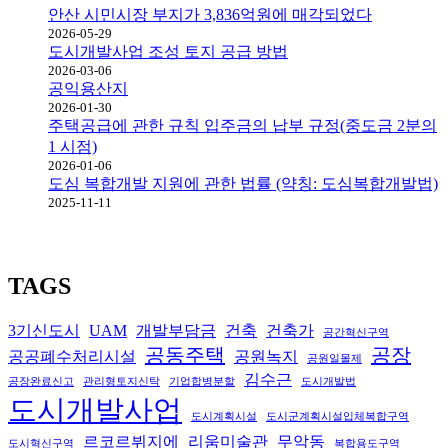
안산 시민시장 부지가 3,836억원에 매각되었다
2026-05-29
도시개발사업 조성 토지 공급 방법
2026-03-06
공익용산지
2026-01-30
주택공급에 관한 규칙 입주금의 납부 규정(중도금 2분의
1 시점)
2026-01-06
도심 복합개발 지원에 관한 법률 (약칭: 도심복합개발법)
2025-11-11
TAGS
3기신도시
UAM
개발부담금
건축
건축가
공간혁신구역
공동주택
공장
공공폐수처리시설
공원녹지
공원일몰제
김수근
공장완료신고
관리형토지신탁
기업합병분할
도시개발법
도시개발사업
도시계획시설
도시군계획시설입체복합구역
르코르뷔지에
리움미술관
무악동
도시혁신구역
복합용도구역