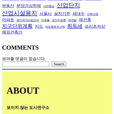
산업단지
부동산
분양가상한제
사전협상
산업시설용지
서울시
설치기준
세대수
신탁사업
아파트
재건축
용인국가산업단지
이윤율
장기미집행
재개발
지구단위계획
취득세
지도
프리츠커상
차입형토지신탁
해외건축가
COMMENTS
보여줄 댓글이 없습니다.
검색
Search
ABOUT
보이지 않는 도시연구소