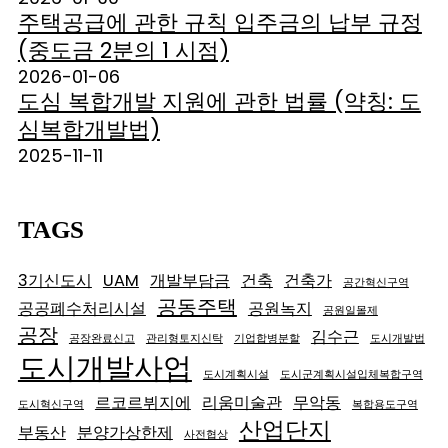
주택공급에 관한 규칙 입주금의 납부 규정
(중도금 2분의 1 시점)
2026-01-06
도심 복합개발 지원에 관한 법률 (약칭: 도
심복합개발법)
2025-11-11
TAGS
3기신도시
UAM
개발부담금
건축
건축가
공간혁신구역
공동주택
공공폐수처리시설
공원녹지
공원일몰제
공장
김수근
공장완료신고
관리형토지신탁
기업합병분할
도시개발법
도시개발사업
도시계획시설
도시군계획시설입체복합구역
르코르뷔지에
리움미술관
무악동
도시혁신구역
복합용도구역
산업단지
부동산
분양가상한제
사전협상