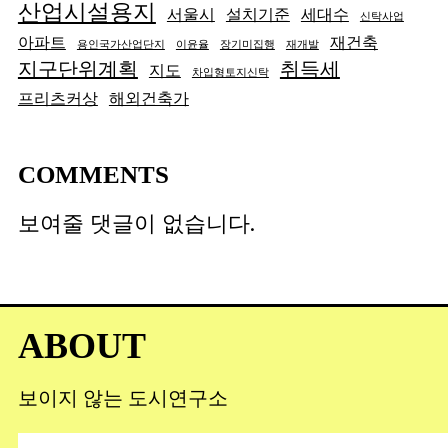
산업시설용지
서울시
설치기준
세대수
신탁사업
아파트
재건축
용인국가산업단지
이윤율
장기미집행
재개발
지구단위계획
취득세
지도
차입형토지신탁
프리츠커상
해외건축가
COMMENTS
보여줄 댓글이 없습니다.
검
색
ABOUT
보이지 않는 도시연구소
검